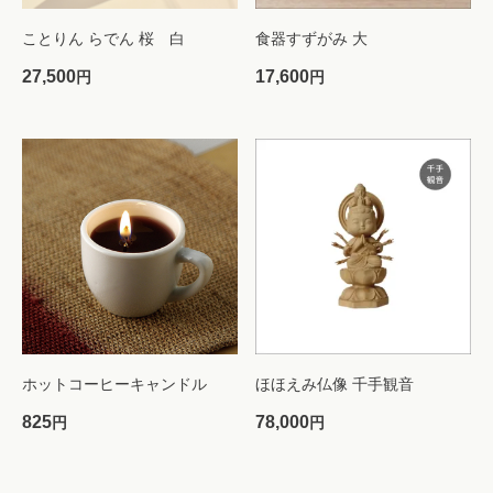
ことりん らでん 桜 白
食器すずがみ 大
27,500
17,600
円
円
ホットコーヒーキャンドル
ほほえみ仏像 千手観音
825
78,000
円
円