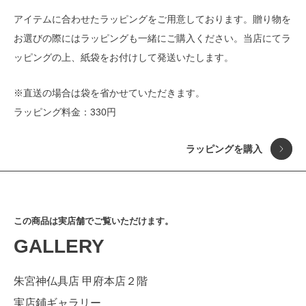
アイテムに合わせたラッピングをご用意しております。贈り物を
お選びの際にはラッピングも一緒にご購入ください。当店にてラ
ッピングの上、紙袋をお付けして発送いたします。
※直送の場合は袋を省かせていただきます。
ラッピング料金：330円
おまもり
金運 商売繁盛
ラッピングを購入
仏像
健康 無病息災
香り・キャンドル
恋愛 良縁成就
見る
音
学問 合格祈願
香る
祈りを込めて
この商品は実店舗でご覧いただけます。
仏教アート
平穏 家内安全
聞く
ありがとうを込めて
GALLERY
現代アート
子宝 安産祈願
触れる
朱宮神仏具店 甲府本店２階
インテリア
勝負 必勝祈願
実店鋪ギャラリー
アクセサリー
厄除 開運祈願