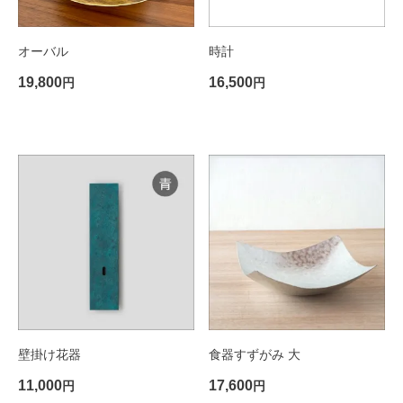
オーバル
時計
19,800
16,500
円
円
壁掛け花器
食器すずがみ 大
11,000
17,600
円
円