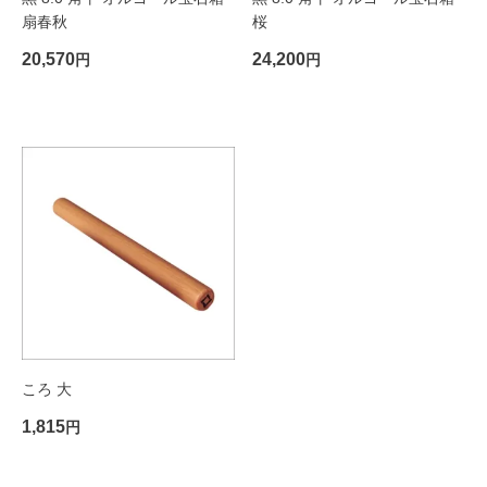
扇春秋
桜
20,570
24,200
円
円
おまもり
金運 商売繁盛
仏像
健康 無病息災
香り・キャンドル
恋愛 良縁成就
見る
音
学問 合格祈願
香る
祈りを込めて
仏教アート
平穏 家内安全
聞く
ありがとうを込めて
現代アート
子宝 安産祈願
触れる
インテリア
勝負 必勝祈願
ころ 大
1,815
アクセサリー
厄除 開運祈願
円