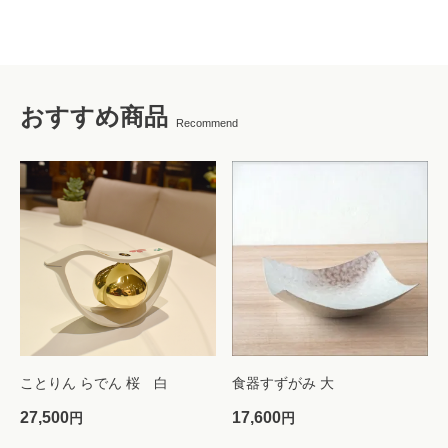
おすすめ商品
Recommend
ことりん らでん 桜 白
食器すずがみ 大
27,500
17,600
円
円