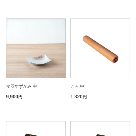
食器すずがみ 中
ころ 中
9,900
1,320
円
円