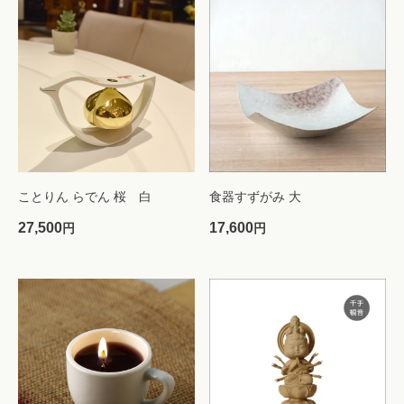
ことりん らでん 桜 白
食器すずがみ 大
27,500
17,600
円
円