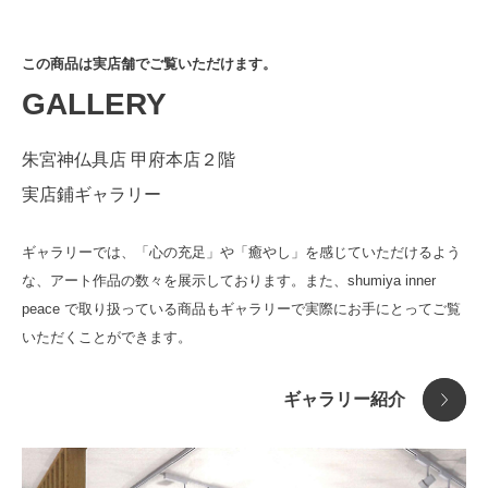
この商品は実店舗でご覧いただけます。
おまもり
金運 商売繁盛
GALLERY
仏像
健康 無病息災
香り・キャンドル
恋愛 良縁成就
見る
朱宮神仏具店 甲府本店２階
音
学問 合格祈願
香る
祈りを込めて
実店鋪ギャラリー
仏教アート
平穏 家内安全
聞く
ありがとうを込めて
ギャラリーでは、「心の充足」や「癒やし」を感じていただけるよう
現代アート
子宝 安産祈願
触れる
な、アート作品の数々を展示しております。また、shumiya inner
インテリア
勝負 必勝祈願
peace で取り扱っている商品もギャラリーで実際にお手にとってご覧
いただくことができます。
アクセサリー
厄除 開運祈願
ギャラリー紹介