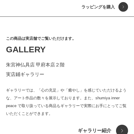
ラッピングを購入
おまもり
金運 商売繁盛
この商品は実店舗でご覧いただけます。
仏像
健康 無病息災
GALLERY
香り・キャンドル
恋愛 良縁成就
見る
音
学問 合格祈願
香る
祈りを込めて
朱宮神仏具店 甲府本店２階
仏教アート
平穏 家内安全
聞く
ありがとうを込めて
実店鋪ギャラリー
現代アート
子宝 安産祈願
触れる
ギャラリーでは、「心の充足」や「癒やし」を感じていただけるよう
インテリア
勝負 必勝祈願
な、アート作品の数々を展示しております。また、shumiya inner
アクセサリー
厄除 開運祈願
peace で取り扱っている商品もギャラリーで実際にお手にとってご覧
いただくことができます。
ギャラリー紹介