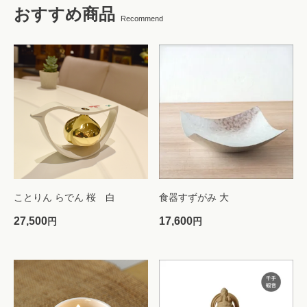
おすすめ商品
Recommend
ことりん らでん 桜 白
食器すずがみ 大
27,500
17,600
円
円