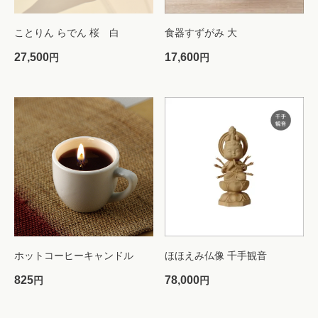
ことりん らでん 桜 白
食器すずがみ 大
27,500
17,600
円
円
ホットコーヒーキャンドル
ほほえみ仏像 千手観音
825
78,000
円
円