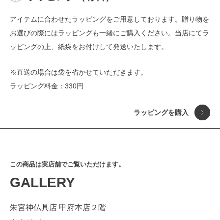
アイテムに合わせたラッピングをご用意しております。贈り物を
お選びの際にはラッピングも一緒にご購入ください。当店にてラ
ッピングの上、紙袋をお付けして発送いたします。
※直送の場合は袋を省かせていただきます。
ラッピング料金：330円
おまもり
金運 商売繁盛
ラッピングを購入
仏像
健康 無病息災
香り・キャンドル
恋愛 良縁成就
見る
音
学問 合格祈願
香る
祈りを込めて
この商品は実店舗でご覧いただけます。
仏教アート
平穏 家内安全
聞く
ありがとうを込めて
GALLERY
現代アート
子宝 安産祈願
触れる
インテリア
勝負 必勝祈願
朱宮神仏具店 甲府本店２階