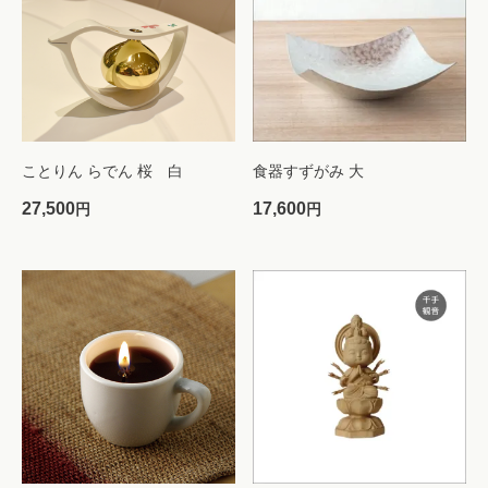
ことりん らでん 桜 白
食器すずがみ 大
27,500
17,600
円
円