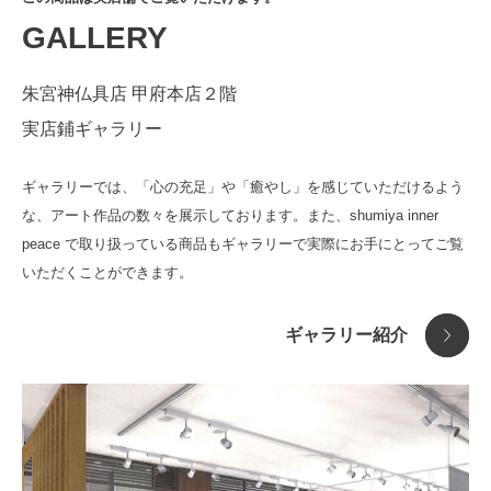
GALLERY
おまもり
金運 商売繁盛
仏像
健康 無病息災
朱宮神仏具店 甲府本店２階
香り・キャンドル
恋愛 良縁成就
見る
実店鋪ギャラリー
音
学問 合格祈願
香る
祈りを込めて
ギャラリーでは、「心の充足」や「癒やし」を感じていただけるよう
仏教アート
平穏 家内安全
聞く
ありがとうを込めて
な、アート作品の数々を展示しております。また、shumiya inner
現代アート
子宝 安産祈願
触れる
peace で取り扱っている商品もギャラリーで実際にお手にとってご覧
インテリア
勝負 必勝祈願
いただくことができます。
アクセサリー
厄除 開運祈願
ギャラリー紹介